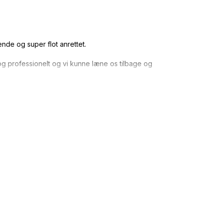
nde og super flot anrettet.
g professionelt og vi kunne læne os tilbage og
lageligt rent.
 benytter ChefMe.