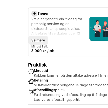
Tjener
Vælg en tjener til din middag for
personlig service og en
ekstraordinær spiseoplevelse.
Anbefales til selskaber over 12
personer.
Se mere
Mindst 1 stk
3.000 kr.
/ stk
Praktisk
Mødetid
Kokken kommer på den aftalte adresse 1 time i
Betaling
Vi trækker først pengene 14 dage før middag
Afbestillingspolitik
Fuld refundering ved afbestilling op til 7 dage
Læs vores afbestillingspolitik