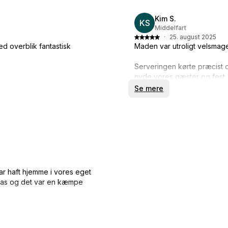
Kim S.
KS
Middelfart
·
25. august 2025
d overblik fantastisk
Maden var utroligt velsmage
Serveringen kørte præcist o
nyde vores gæster og fest.
Se mere
Køkkenet blev efterladt upåk
Det er ikke sidste gang, vi
har haft hjemme i vores eget
as og det var en kæmpe
ad for min familie og mig.
 sædvanlige. Vi blev forkælet