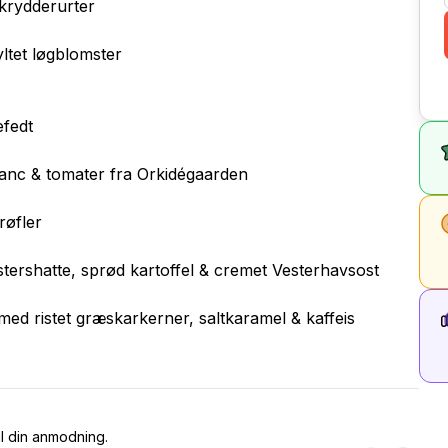
krydderurter
ltet løgblomster
fedt
anc & tomater fra Orkidégaarden
røfler
tershatte, sprød kartoffel & cremet Vesterhavsost
med ristet græskarkerner, saltkaramel & kaffeis
il din anmodning.