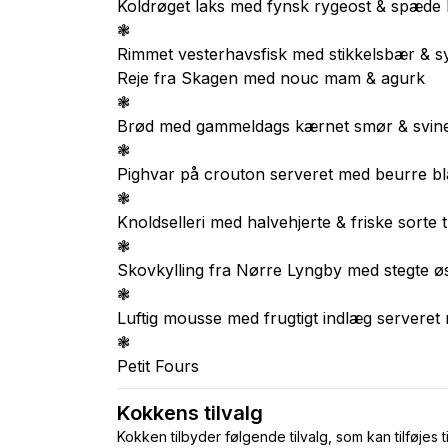
Koldrøget laks med fynsk rygeost & spæde 
❃
Rimmet vesterhavsfisk med stikkelsbær & sy
Reje fra Skagen med nouc mam & agurk
❃
Brød med gammeldags kærnet smør & svine
❃
Pighvar på crouton serveret med beurre bl
❃
Knoldselleri med halvehjerte & friske sorte t
❃
Skovkylling fra Nørre Lyngby med stegte øs
❃
Luftig mousse med frugtigt indlæg serveret 
❃
Petit Fours
Kokkens tilvalg
Kokken tilbyder følgende tilvalg, som kan tilføjes t