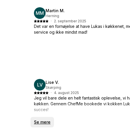
Martin M.
MM
Herning
·
2. september 2025
Det var en fornøjelse at have Lukas i køkkenet, me
service og ikke mindst mad!
Lise V.
LV
Skørping
·
4. august 2025
Jeg vil bare dele en helt fantastisk oplevelse, vi 
køkken. Gennem ChefMe bookede vi kokken Luk
succes!
Lukas kom hjem til os og serverede den lækreste m
Se mere
Fra start til slut var det en oplevelse ud over det