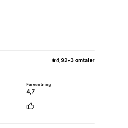
4,92
•
3 omtaler
Forventning
4,7