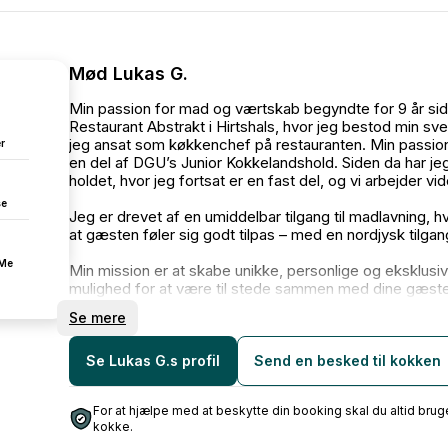
l bare at nyde hinanden og
sit eget hjem og blive
Mød Lukas G.
ter! 😍
Min passion for mad og værtskab begyndte for 9 år siden
Restaurant Abstrakt i Hirtshals, hvor jeg bestod min 
er har lyst til en særlig
jeg ansat som køkkenchef på restauranten. Min passion 
r
elt sikkert!
en del af DGU’s Junior Kokkelandshold. Siden da har jeg 
holdet, hvor jeg fortsat er en fast del, og vi arbejder v
se
Jeg er drevet af en umiddelbar tilgang til madlavning, 
at gæsten føler sig godt tilpas – med en nordjysk tilgang
fMe
Min mission er at skabe unikke, personlige og eksklusi
mulighed for at være til stede sammen med dine gæste
Se mere
Et arrangement med Dune Dining er altid en afspejling af
vil gøre mit bedste for at møde alle rundt om bordet i ø
Se Lukas G.s profil
Send en besked til kokken
Det vil glæde mig at være en del af jeres næste arran
venner og familie, firmaets store sommerfest eller den 
For at hjælpe med at beskytte din booking skal du altid b
kokke.