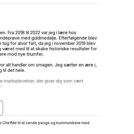
. Fra 2018 til 2022 var jeg i lære hos
svendeprøve med guldmedalje. Efterfølgende blev
tog for alvor fart, da jeg i november 2019 blev
været med til at skabe historiske resultater for
idere mod nye triumfer.
hvor alt handler om smagen. Jeg sætter en ære i,
 til det hele.
ve madoplevelser, der giver dig som vært
r.
 det, jeg selv ville ønske for mine gæster. Jeg
jenhøjde.
gement, uanset om det er en uformel frokost med
årlige middag.
ruge ChefMe til at sende penge og kommunikere med