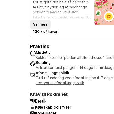
For at gøre det hele så nemt som
muligt, tilbyder jeg at medbringe
service til maden, inklusive
tallerkener og bestik. Prisen er 100
kroner pr. person.
Se mere
100 kr.
/ kuvert
Praktisk
Mødetid
Kokken kommer på den aftalte adresse 1 time i
Betaling
Vi trækker først pengene 14 dage før middag
Afbestillingspolitik
Fuld refundering ved afbestilling op til 7 dage
Læs vores afbestillingspolitik
Krav til køkkenet
Bestik
Køleskab og fryser
Kogeplader