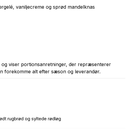
ærgelé, vaniljecreme og sprød mandelknas
on og viser portionsanretninger, der repræsenterer
an forekomme alt efter sæson og leverandør.
ødt rugbrød og syltede rødløg