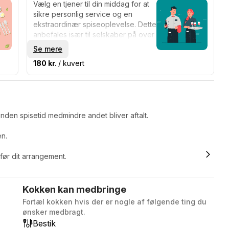
Vælg en tjener til din middag for at
sikre personlig service og en
ekstraordinær spiseoplevelse. Dette
anbefales især til selskaber på over
12 personer.
Se mere
180 kr.
/ kuvert
nden spisetid medmindre andet bliver aftalt.
en.
 før dit arrangement.
Kokken kan medbringe
Fortæl kokken hvis der er nogle af følgende ting du
ønsker medbragt.
Bestik