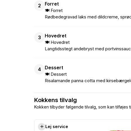
Forret
2
🍽 Forret
Rødbedegravad laks med dildcreme, sprød
Hovedret
3
🍽 Hovedret
Langtidsstegt andebryst med portvinssauce,
Dessert
4
🍽 Dessert
Risalamande panna cotta med kirsebærgel
Kokkens tilvalg
Kokken tilbyder følgende tilvalg, som kan tilføjes t
Lej service