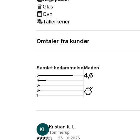
Glas
Ovn
Tallerkener
Omtaler fra kunder
Samlet bedømmelse
Maden
4,6
5
4
3
2
1
Kristian K. L.
KL
Tommerup
·
26. juli 2026