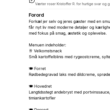
Værter roser Kristoffer R. for hurtige svar og
Forord
Forkæl jer selv og jeres gæster med en smu
får nyt liv med moderne detaljer og kærligh
med fokus på smag, æstetik og oplevelse.
Menuen indeholder:
🥂 Velkomstsnack
Små kartoffelblinis med rygeostcreme, sylte
🍽 Forret
Rødbedegravad laks med dildcreme, sprøde
🍽 Hovedret
Langtidsstegt andebryst med portvinssauce,
timiankartofler
🍽 Dessert