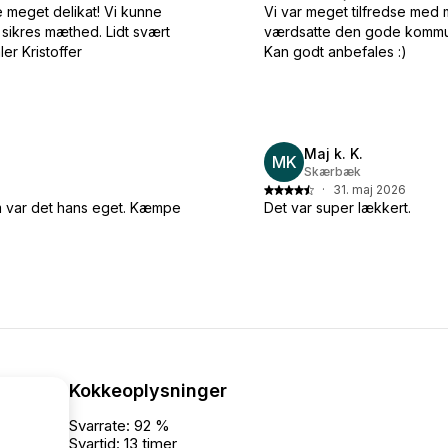
e meget delikat! Vi kunne
Vi var meget tilfredse med 
r sikres mæthed. Lidt svært
værdsatte den gode kommunik
er Kristoffer
Kan godt anbefales :)
Maj k. K.
MK
Skærbæk
·
31. maj 2026
m var det hans eget. Kæmpe
Det var super lækkert.
Kokkeoplysninger
Svarrate: 92 %
Svartid: 13 timer