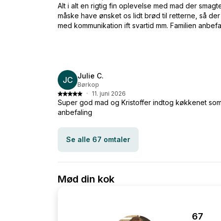
Alt i alt en rigtig fin oplevelse med mad der smagt
måske have ønsket os lidt brød til retterne, så de
med kommunikation ift svartid mm. Familien anbefal
Julie C.
JC
Børkop
·
11. juni 2026
Super god mad og Kristoffer indtog køkkenet so
anbefaling
Se alle 67 omtaler
Mød din kok
67