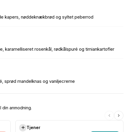
e kapers, nøddeknækbrød og syltet peberrod
 karamelliseret rosenkål, rødkålspuré og timiankartofler
é, sprød mandelknas og vaniljecreme
il din anmodning.
Tjener