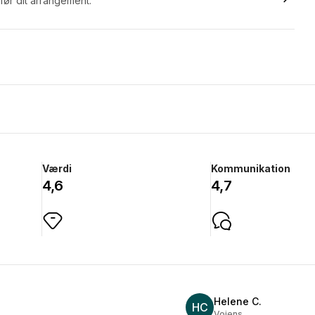
 før dit arrangement.
Værdi
Kommunikation
4,6
4,7
Helene C.
HC
Vojens