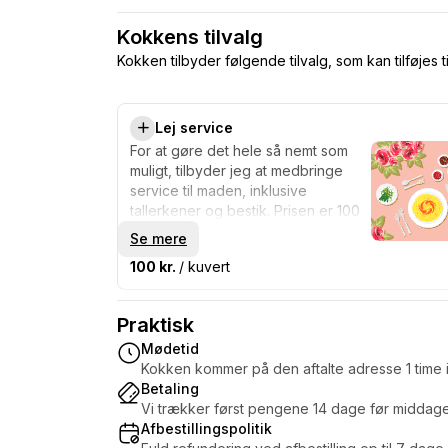
Kokkens tilvalg
Kokken tilbyder følgende tilvalg, som kan tilføjes t
Lej service
For at gøre det hele så nemt som
muligt, tilbyder jeg at medbringe
service til maden, inklusive
tallerkener og bestik. Prisen er 100
kroner pr. person.
Se mere
100 kr.
/ kuvert
Praktisk
Mødetid
Kokken kommer på den aftalte adresse 1 time i
Betaling
Vi trækker først pengene 14 dage før middag
Afbestillingspolitik