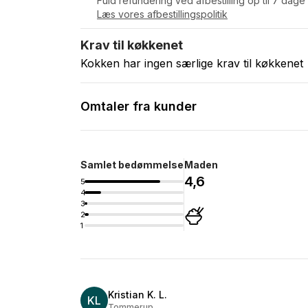
Fuld refundering ved afbestilling op til 7 dage
Læs vores afbestillingspolitik
Krav til køkkenet
Kokken har ingen særlige krav til køkkenet
Omtaler fra kunder
Samlet bedømmelse
Maden
4,6
5
4
3
2
1
Kristian K. L.
KL
Tommerup