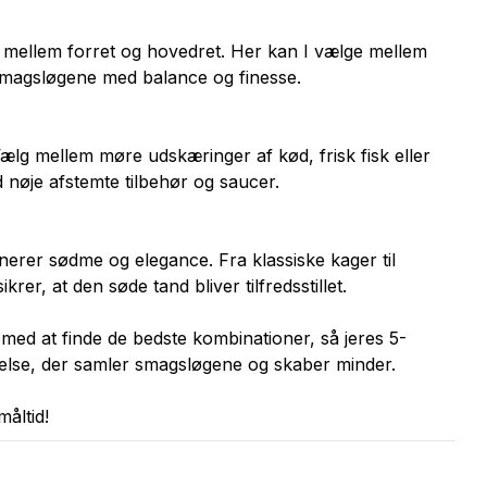
 mellem forret og hovedret. Her kan I vælge mellem
r smagsløgene med balance og finesse.
ælg mellem møre udskæringer af kød, frisk fisk eller
d nøje afstemte tilbehør og saucer.
erer sødme og elegance. Fra klassiske kager til
krer, at den søde tand bliver tilfredsstillet.
med at finde de bedste kombinationer, så jeres 5-
velse, der samler smagsløgene og skaber minder.
åltid!