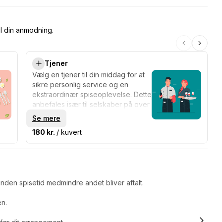
il din anmodning.
Tjener
Vælg en tjener til din middag for at
sikre personlig service og en
ekstraordinær spiseoplevelse. Dette
anbefales især til selskaber på over
12 personer.
Se mere
180 kr.
/ kuvert
nden spisetid medmindre andet bliver aftalt.
en.