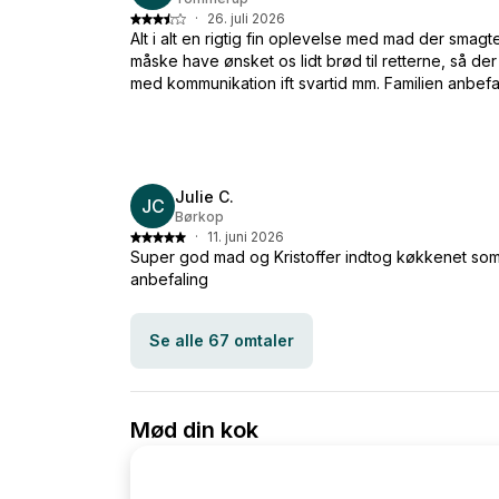
·
26. juli 2026
Alt i alt en rigtig fin oplevelse med mad der smagt
måske have ønsket os lidt brød til retterne, så de
med kommunikation ift svartid mm. Familien anbefal
Julie C.
JC
Børkop
·
11. juni 2026
Super god mad og Kristoffer indtog køkkenet so
anbefaling
Se alle 67 omtaler
Mød din kok