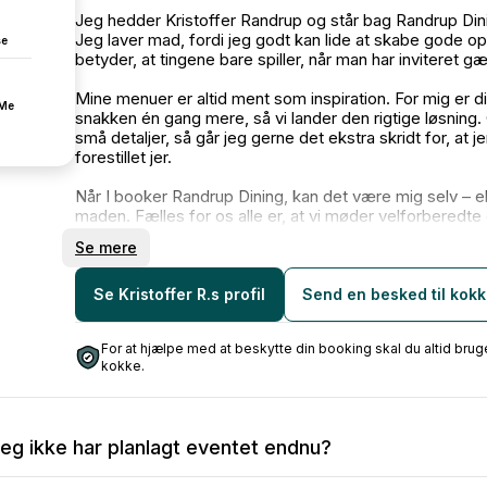
Jeg hedder Kristoffer Randrup og står bag Randrup Din
Jeg laver mad, fordi jeg godt kan lide at skabe gode op
se
betyder, at tingene bare spiller, når man har inviteret gæ
Mine menuer er altid ment som inspiration. For mig er d
fMe
snakken én gang mere, så vi lander den rigtige løsning
små detaljer, så går jeg gerne det ekstra skridt for, at 
forestillet jer.
Når I booker Randrup Dining, kan det være mig selv – ell
maden. Fælles for os alle er, at vi møder velforberedte 
vejen igennem, så I kan slappe af og nyde dagen eller 
Se mere
Jeg lægger vægt på:
God dialog og ærlig forventningsafstemning
Se Kristoffer R.s profil
Send en besked til kok
Ordentlighed og stabil levering
Mad, der er gennemtænkt – uden at blive for fint
For at hjælpe med at beskytte din booking skal du altid b
kokke.
Uanset om det er en mindre middag eller et større arran
trygge i processen og glade for resultatet.
Jeg glæder mig til at høre om jeres idé og tage en snak
jeg ikke har planlagt eventet endnu?
Venlig hilsen