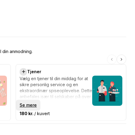
il din anmodning.
Tjener
Vælg en tjener til din middag for at
sikre personlig service og en
ekstraordinær spiseoplevelse. Dette
anbefales især til selskaber på over
12 personer.
Se mere
180 kr.
/ kuvert