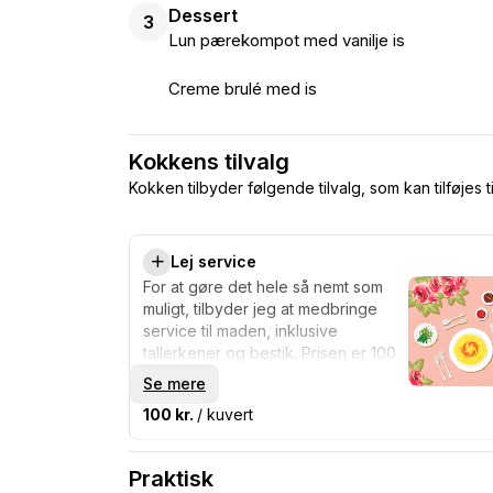
Dessert
3
Lun pærekompot med vanilje is
Creme brulé med is
Kokkens tilvalg
Kokken tilbyder følgende tilvalg, som kan tilføjes t
Lej service
For at gøre det hele så nemt som
muligt, tilbyder jeg at medbringe
service til maden, inklusive
tallerkener og bestik. Prisen er 100
kroner pr. person.
Se mere
100 kr.
/ kuvert
Praktisk