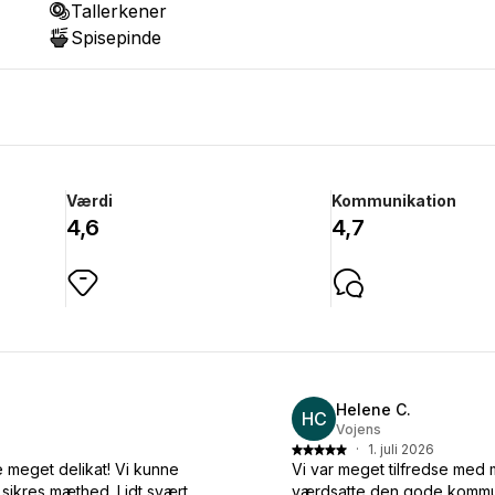
Tallerkener
Spisepinde
Værdi
Kommunikation
4,6
4,7
Helene C.
HC
Vojens
·
1. juli 2026
e meget delikat! Vi kunne
Vi var meget tilfredse med 
r sikres mæthed. Lidt svært
værdsatte den gode kommunik