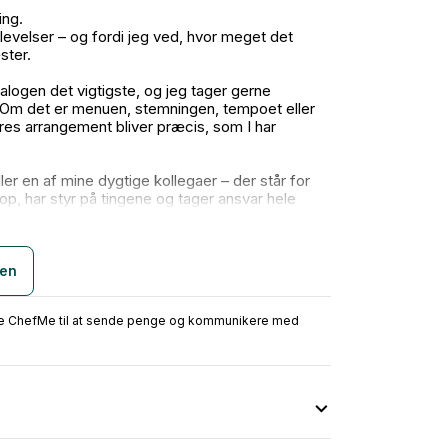
ing.
levelser – og fordi jeg ved, hvor meget det
ster.
ialogen det vigtigste, og jeg tager gerne
. Om det er menuen, stemningen, tempoet eller
jeres arrangement bliver præcis, som I har
er en af mine dygtige kollegaer – der står for
op, har styr på tingene og tager ansvar hele
aftenen.
ken
ruge ChefMe til at sende penge og kommunikere med
gement, er mit mål det samme: at I føler jer
.