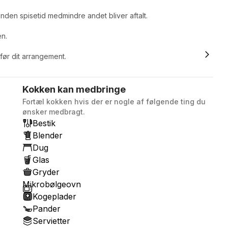
nden spisetid medmindre andet bliver aftalt.
en.
 før dit arrangement.
Kokken kan medbringe
Fortæl kokken hvis der er nogle af følgende ting du
ønsker medbragt.
Bestik
Blender
Dug
Glas
Gryder
Mikrobølgeovn
Kogeplader
Pander
Servietter