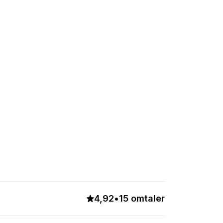
4,92
•
15 omtaler