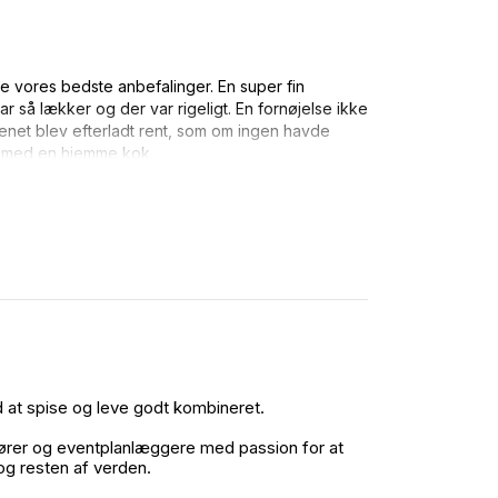
 vores bedste anbefalinger. En super fin
r så lækker og der var rigeligt. En fornøjelse ikke
enet blev efterladt rent, som om ingen havde
g med en hjemme kok.
d at spise og leve godt kombineret.
ktører og eventplanlæggere med passion for at
 og resten af verden.