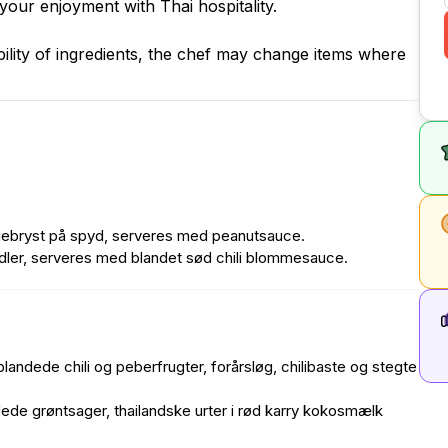
our enjoyment with Thai hospitality.
ility of ingredients, the chef may change items where
llingebryst på spyd, serveres med peanutsauce.
udler, serveres med blandet sød chili blommesauce.
andede chili og peberfrugter, forårsløg, chilibaste og stegte
 grøntsager, thailandske urter i rød karry kokosmælk