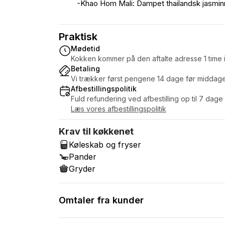
-Khao Hom Mali: Dampet thailandsk jasminr
Praktisk
Mødetid
Kokken kommer på den aftalte adresse 1 time i
Betaling
Vi trækker først pengene 14 dage før middag
Afbestillingspolitik
Fuld refundering ved afbestilling op til 7 dage
Læs vores afbestillingspolitik
Krav til køkkenet
Køleskab og fryser
Pander
Gryder
Omtaler fra kunder