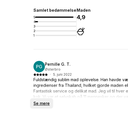
Samlet bedømmelse
Maden
4,9
5
4
3
2
1
Pernille G. T.
PG
Østerbro
·
5. juni 2022
Fuldstændig sublim mad oplevelse. Han havde vær
ingredienser fra Thailand, hvilket gjorde maden e
Fantastisk service og delikat mad. Jeg vil til hve
kok. Vi var et selvskab på 11 mennesker og der va
friskt og smagsfuld. Kæmpe ros !!
Se mere