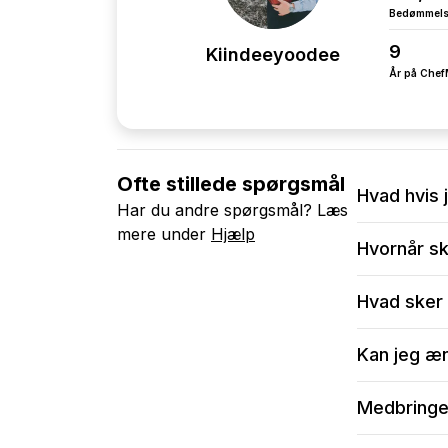
Bedømmel
9
Kiindeeyoodee
År på Che
Ofte stillede spørgsmål
Hvad hvis 
Har du andre spørgsmål? Læs
mere under
Hjælp
Vi anbefaler
Hvornår sk
Efter bekræf
Ændre i me
Vi anbefaler
Hvad sker 
Ændre i ant
i perioder me
Skrive til
Skal du brug
Når du sende
Kan jeg æ
kundeservice
sendt et sva
kontakt@ch
aftale nærm
Du kan vælg
Medbringer
Er du mere t
dine ønsker
Du vil kunn