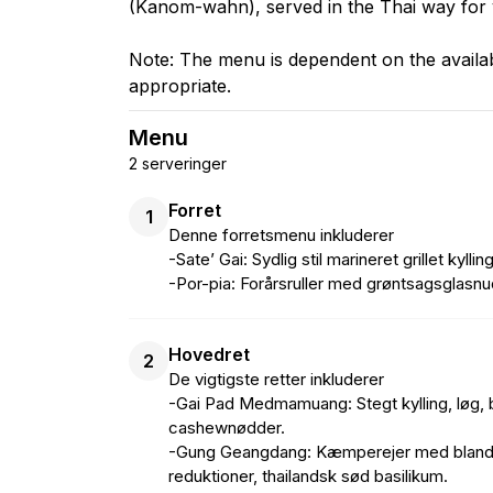
(Kanom-wahn), served in the Thai way for y
Note: The menu is dependent on the availab
appropriate.
Menu
2 serveringer
Forret
1
Denne forretsmenu inkluderer
-Sate’ Gai: Sydlig stil marineret grillet ky
-Por-pia: Forårsruller med grøntsagsglasn
Hovedret
2
De vigtigste retter inkluderer
-Gai Pad Medmamuang: Stegt kylling, løg, bl
cashewnødder.
-Gung Geangdang: Kæmperejer med blandede
reduktioner, thailandsk sød basilikum.