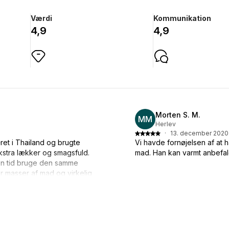
Værdi
Kommunikation
4,9
4,9
Morten S. M.
MM
Herlev
·
13. december 2020
et i Thailand og brugte
Vi havde fornøjelsen af at 
kstra lækker og smagsfuld.
mad. Han kan varmt anbefal
r en tid bruge den samme
r masser af mad og virkelig