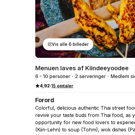
Vis alle 6 billeder
Menuen laves af Kiindeeyoodee
6 - 10 personer
2 serveringer
Medlem si
4,92
·
15 omtaler
Forord
Colorful, delicious authentic Thai street fo
revive your taste buds from Thai food, as 
opportunity for new food lovers to experie
(Kiin-Lehn) to soup (Tohm), wok dishes (Pa