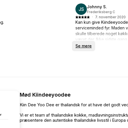
Johnny S.
JS
Frederiksberg C
·
7. november 2020
ng.
Kan kun give Kiindeeyoodee
serviceminded fyr. Maden va
skulle tilberede noget køkk
været der. Ikke sidste gan
Se mere
Mød Kiindeeyoodee
Kiin Dee Yoo Dee er thailandsk for at have det godt ve
Vi er et team af thailandske kokke, madlavningsinstru
r
præsentere den autentiske thailandske livsstil i Europa