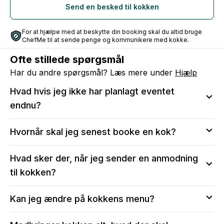
Send en besked til kokken
For at hjælpe med at beskytte din booking skal du altid bruge
ChefMe til at sende penge og kommunikere med kokke.
Ofte stillede spørgsmål
Har du andre spørgsmål? Læs mere under
Hjælp
Hvad hvis jeg ikke har planlagt eventet
endnu?
Vi anbefaler at sende en anmodning, så du kan sikre
Hvornår skal jeg senest booke en kok?
dig, at kokken er tilgængelig på den valgte dato.
Efter bekræftelse vil du stadig kunne:
Vi anbefaler, at du tidligst muligt reserverer din dato
Hvad sker der, når jeg sender en anmodning
Ændre i menuen og antal serveringer
ved at sende en anmodning til kokken, især for
Ændre i antallet af gæster, allergier og børnemenuer
til kokken?
weekender og i perioder med højtider eller fejringer.
Skrive til kokken for at tale om menuen og middagen
Skal du bruge en kok med kort varsel, eller er
Når du sender en anmodning til en kok, opretter du
Kan jeg ændre på kokkens menu?
kokken ikke ledig på din valgte dato, så fortvivl ikke!
samtidig en profil, så du vil blive adviseret, når
Vores kundeservice sidder klar til at assistere med at
kokken har sendt et svar på anmodningen. Du vil få
Du kan vælge at tage udgangspunkt i en af kokkenes
finde en kok. Ring til os på
93 40 40 10
eller skriv til