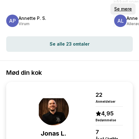
sikkert spør
til det.
Se mere
Annette P. S.
Anne 
AP
AL
Virum
Allerø
Se alle 23 omtaler
Mød din kok
22
Anmeldelser
4,95
Bedømmelse
7
Jonas L.
År på ChefMe