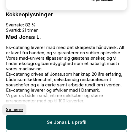
Kokkeoplysninger
Svarrate: 82 %
Svartid: 21 timer
Mød Jonas L.
Es-catering leverer mad med det skarpeste håndværk. Alt
er lavet fra bunden, og vi garanterer en sublim oplevelse.
Vores mad-univers tilpasser sig gæstens ønsker, og vi
finder økologi og bæredygtighed som et naturligt must i
vores madlavning.
Es-catering drives af Jonas.som har knap 20 års erfaring,
både som køkkenchef, selvstændig restauratøsamt
souschefer og a la carte samt arbejde rundt om i verden.
Es-catering leverer og afvikler mad i Danmark.
Vi gør os både i små, intime selskaber og større
arrangementer med op til 100 kuverter.
Vores madstil er skarp fransk med nordisk inspiration.
Se mere
Se Jonas L.s profil