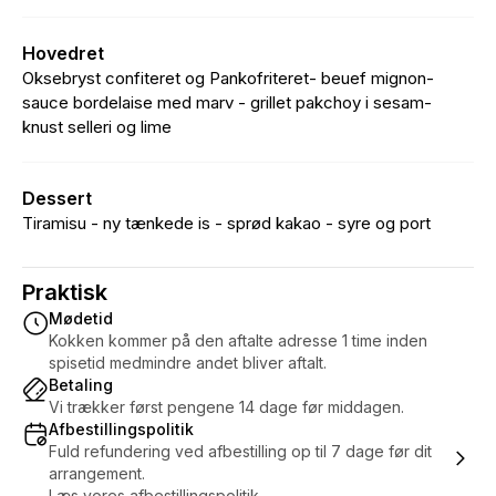
Hovedret
Oksebryst confiteret og Pankofriteret- beuef mignon-
sauce bordelaise med marv - grillet pakchoy i sesam-
knust selleri og lime
Dessert
Tiramisu - ny tænkede is - sprød kakao - syre og port
Praktisk
Mødetid
Kokken kommer på den aftalte adresse 1 time inden
spisetid medmindre andet bliver aftalt.
Betaling
Vi trækker først pengene 14 dage før middagen.
Afbestillingspolitik
Fuld refundering ved afbestilling op til 7 dage før dit
arrangement.
Læs vores afbestillingspolitik