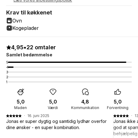
Krav til køkkenet
Ovn
Kogeplader
4,95
•
22 omtaler
Samlet bedømmelse
5
4
3
2
1
5,0
5,0
4,8
5,0
Maden
Værdi
Kommunikation
Forventning
·
16. juni 2025
·
1
Jonas er super dygtig og samtidig lydhør overfor
Jonas ikke 
dine ønsker - en super kombination.
god at sparr
behjælpelig 