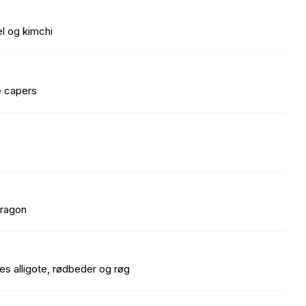
l og kimchi
e capers
tragon
 alligote, rødbeder og røg