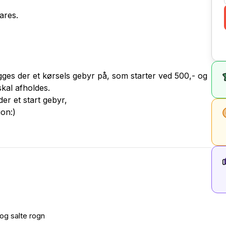
lares.
ges der et kørsels gebyr på, som starter ved 500,- og
skal afholdes.
er et start gebyr,
on:)
og salte rogn