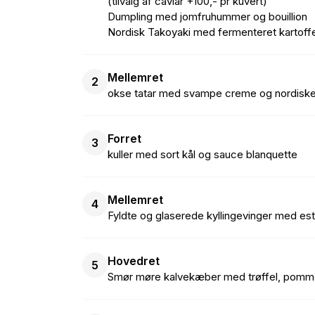
(tilvalg af caviar +100,- pr kuvert)
Dumpling med jomfruhummer og bouillion
Nordisk Takoyaki med fermenteret kartoffe
Mellemret
2
okse tatar med svampe creme og nordisk
Forret
3
kuller med sort kål og sauce blanquette
Mellemret
4
Fyldte og glaserede kyllingevinger med es
Hovedret
5
Smør møre kalvekæber med trøffel, pommes