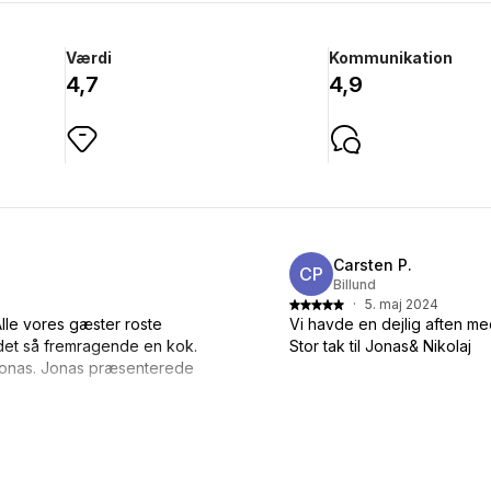
Værdi
Kommunikation
4,7
4,9
Carsten P.
CP
Billund
·
5. maj 2024
Alle vores gæster roste
Vi havde en dejlig aften m
ndet så fremragende en kok.
Stor tak til Jonas& Nikolaj
 Jonas. Jonas præsenterede