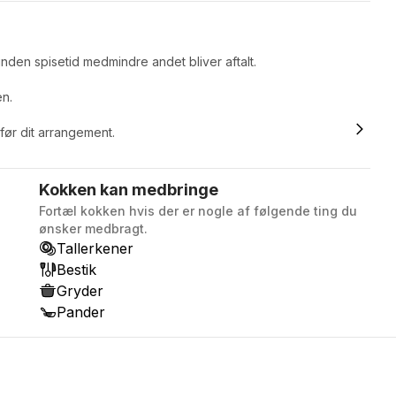
eller pr. flaske(500mL). De gør sig
også som et spændende pift til
drinks osv. Pris er vejledende og er
nden spisetid medmindre andet bliver aftalt.
til en 3 rettes menu.
en.
 før dit arrangement.
Kokken kan medbringe
Fortæl kokken hvis der er nogle af følgende ting du
ønsker medbragt.
Tallerkener
Bestik
Gryder
Pander