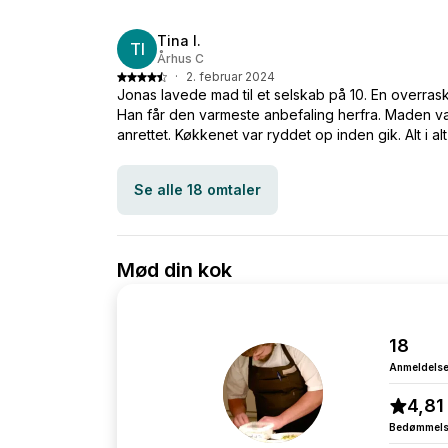
Tina I.
TI
Århus C
·
2. februar 2024
Jonas lavede mad til et selskab på 10. En overraske
Han får den varmeste anbefaling herfra. Maden v
anrettet. Køkkenet var ryddet op inden gik. Alt i a
Se alle 18 omtaler
Mød din kok
18
Anmeldelse
4,81
Bedømmel