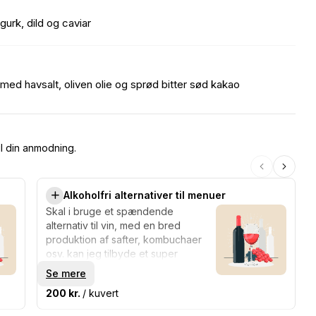
urk, dild og caviar
d havsalt, oliven olie og sprød bitter sød kakao
il din anmodning.
Alkoholfri alternativer til menuer
Skal i bruge et spændende
alternativ til vin, med en bred
produktion af safter, kombuchaer
osv. kan jeg tilbyde et super
alternativ til vinen, så det ikke bare
Se mere
ender med at være almindelig købe
200 kr.
/ kuvert
saft eller lignende. Saft og
kombucha kan tilkøbes som couvert