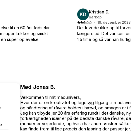
Kristian D.
KD
Børkop
·
16. december 2023
lse til en 60 års fødselar.
Det levede ikke op til forv
ar super lækker og smukt
længere tid. Det var som om
lt en super oplevelse.
1,5 time og så var han hurtig
Mød Jonas B.
Velkommen til mit madunivers,
Hvor der er en kreativitet og legesyg tilgang til madlavn
og håndtering af råvare holdes i hævd, og smagen er
r
Jeg kan tilbyde jer 20 års erfaring rundt i det danske
forkærligheden især er på de bedste danske råvare, sæ
menuer er vejledende, og hvis i har andre ønsker så k
se
kan finde frem til lige præcis den løsning der passer je