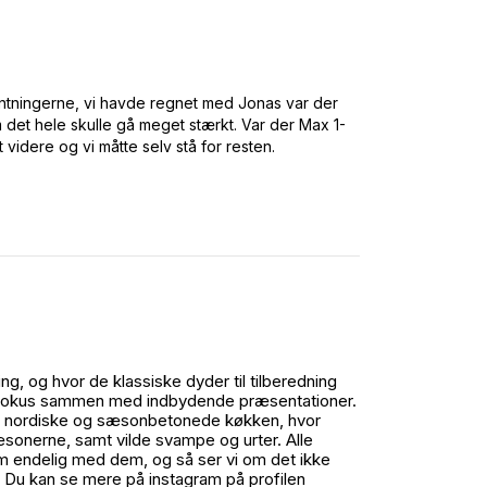
entningerne, vi havde regnet med Jonas var der
 det hele skulle gå meget stærkt. Var der Max 1-
t videre og vi måtte selv stå for resten.
ing, og hvor de klassiske dyder til tilberedning
 i fokus sammen med indbydende præsentationer.
, ny nordiske og sæsonbetonede køkken, hvor
sonerne, samt vilde svampe og urter. Alle
om endelig med dem, og så ser vi om det ikke
r. Du kan se mere på instagram på profilen