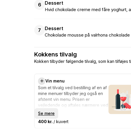
Dessert
6
Hvid chokolade creme med fåre yoghurt, ag
Dessert
7
Chokolade mousse på valrhona chokolade me
Kokkens tilvalg
Kokken tilbyder følgende tilvalg, som kan tilføjes t
Vin menu
Som et tilvalg ved bestilling af en af
mine menuer tilbyder jeg også en
afstemt vin menu. Prisen er
vejledende og aftales nærmere ved
ønske.
Se mere
400 kr.
/ kuvert