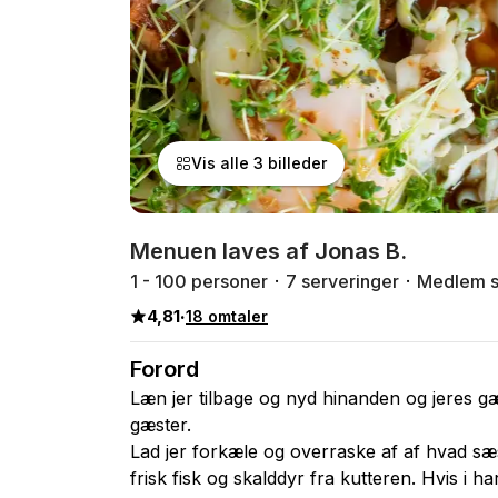
Vis alle 3 billeder
Menuen laves af Jonas B.
1 - 100 personer
7 serveringer
Medlem s
4,81
·
18 omtaler
Forord
Læn jer tilbage og nyd hinanden og jeres gæs
gæster.
Lad jer forkæle og overraske af af hvad s
frisk fisk og skalddyr fra kutteren. Hvis i ha