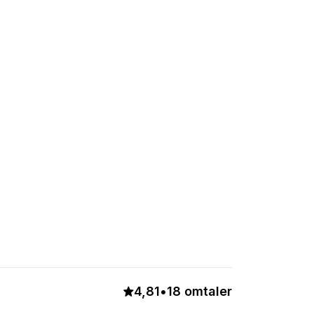
ønske.
4,81
•
18 omtaler