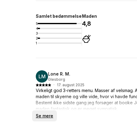
Samlet bedømmelse
Maden
4,8
5
4
3
2
1
Lone R. M.
LM
Glesborg
·
17. august 2025
Virkeligt god 3-retters menu. Masser af velsmag. 
maden til skyerne og ville vide, hvor vi havde fu
Bestemt ikke sidste gang jeg forsøger at booke
maden fantastisk og er meget sympatisk.
Se mere