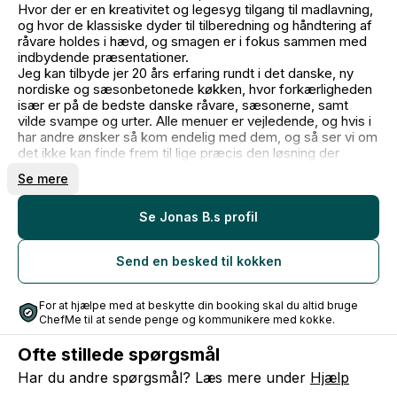
Hvor der er en kreativitet og legesyg tilgang til madlavning,
og hvor de klassiske dyder til tilberedning og håndtering af
råvare holdes i hævd, og smagen er i fokus sammen med
indbydende præsentationer.
Jeg kan tilbyde jer 20 års erfaring rundt i det danske, ny
nordiske og sæsonbetonede køkken, hvor forkærligheden
især er på de bedste danske råvare, sæsonerne, samt
vilde svampe og urter. Alle menuer er vejledende, og hvis i
har andre ønsker så kom endelig med dem, og så ser vi om
det ikke kan finde frem til lige præcis den løsning der
passer jer. Du kan se mere på instagram på profilen
Se mere
@foodbybendtsen. Til sidst, mange tak fordi i tog jer tid til
at kigge forbi på min side, og håber jeg har kunnet bidrage
med lidt inspiration til jeres næste arrangement.
Se Jonas B.s profil
Med venlig hilsen Jonas
Send en besked til kokken
For at hjælpe med at beskytte din booking skal du altid bruge
ChefMe til at sende penge og kommunikere med kokke.
Ofte stillede spørgsmål
Har du andre spørgsmål? Læs mere under
Hjælp