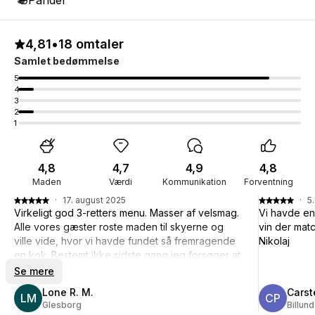
Pander
4,81
•
18 omtaler
Samlet bedømmelse
5
4
3
2
1
4,8
4,7
4,9
4,8
Maden
Værdi
Kommunikation
Forventning
·
17. august 2025
·
5
Virkeligt god 3-retters menu. Masser af velsmag.
Vi havde en
Alle vores gæster roste maden til skyerne og
vin der matc
ville vide, hvor vi havde fundet så fremragende
Nikolaj
en kok. Bestemt ikke sidste gang jeg forsøger at
booke Jonas. Jonas præsenterede maden
Se mere
fantastisk og er meget sympatisk.
Lone R. M.
Carst
LM
CP
Glesborg
Billund