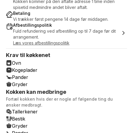
Kokken kommer på den aftalte adresse 1 time inden
spisetid medmindre andet bliver aftalt.
Betaling
Vi trækker først pengene 14 dage før middagen.
Afbestillingspolitik
Fuld refundering ved afbestilling op til 7 dage før dit
arrangement.
Læs vores afbestillingspolitik
Krav til køkkenet
Ovn
Kogeplader
Pander
Gryder
Kokken kan medbringe
Fortæl kokken hvis der er nogle af følgende ting du
ønsker medbragt.
Tallerkener
Bestik
Gryder