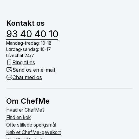
og oprydning i køkkenet. Derfor skal du blot stå for
menuer baseret på allergier samt børnemenuer.
at dække bord, drikkevarer (medmindre du har tilkøb
vinmenu eller lign.) og nyde tiden med dine gæster
Kontakt os
om bordet.
93 40 40 10
Mandag-fredag: 10-18
Lørdag-søndag: 10-17
Livechat 24/7
Ring til os
Send os en e-mail
Chat med os
Om ChefMe
Hvad er ChefMe?
Find en kok
Ofte stillede spørgsmål
Køb et ChefMe-gavekort