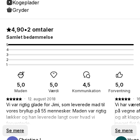
Kogeplader
Gryder
4,90
•
2 omtaler
Samlet bedømmelse
5
4
3
2
1
5,0
5,0
4,5
5,0
Maden
Værdi
Kommunikation
Forventning
·
12. august 2018
·
1
Vi var rigtig glade for Jimi, som leverede mad til
Vi har være
vores bryllup på 55 mennesker. Maden var rigtig
på vegne af
lækker og han leverede langt over hvad vi
og alt kla
forventede.
meget flot f
Menuen tilpassede han sammen med os, til en
skal vi ikk
Se mere
Se mere
menu der var mere passende årstiden, og fint
velkomponer
Christina L.
Hugo 