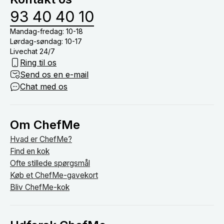
om bordet.
93 40 40 10
Mandag-fredag: 10-18
Lørdag-søndag: 10-17
Livechat 24/7
Ring til os
Send os en e-mail
Chat med os
Om ChefMe
Hvad er ChefMe?
Find en kok
Ofte stillede spørgsmål
Køb et ChefMe-gavekort
Bliv ChefMe-kok