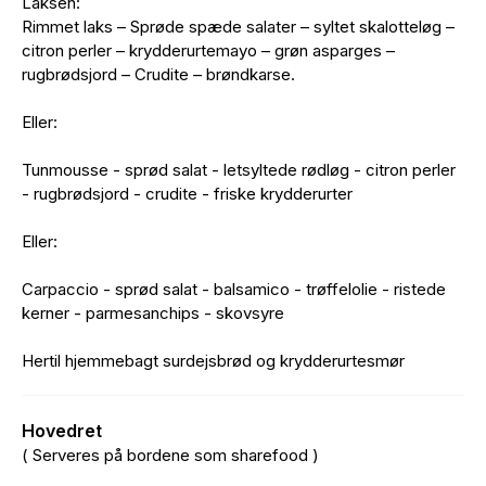
Laksen:
Rimmet laks – Sprøde spæde salater – syltet skalotteløg –
citron perler – krydderurtemayo – grøn asparges –
rugbrødsjord – Crudite – brøndkarse.
Eller:
Tunmousse - sprød salat - letsyltede rødløg - citron perler
- rugbrødsjord - crudite - friske krydderurter
Eller:
Carpaccio - sprød salat - balsamico - trøffelolie - ristede
kerner - parmesanchips - skovsyre
Hertil hjemmebagt surdejsbrød og krydderurtesmør
Hovedret
( Serveres på bordene som sharefood )