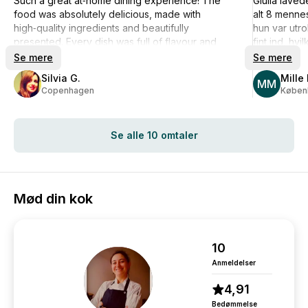
Such a great at‑home dining experience! The
Giulia laved
food was absolutely delicious, made with
alt 8 menne
high‑quality ingredients and beautifully
hun var utr
presented. Every dish was full of flavour and
fint ind, hvil
clearly prepared with care. The service was
Jeg kan var
Se mere
Se mere
friendly, professional and made the whole
gerne selv 
Silvia G.
Mille
experience feel relaxed and special. It honestly
lejlighed.
MM
Copenhagen
Køben
felt like having a top restaurant in our own home.
Highly recommended!
Se alle 10 omtaler
Mød din kok
10
Anmeldelser
4,91
Bedømmelse