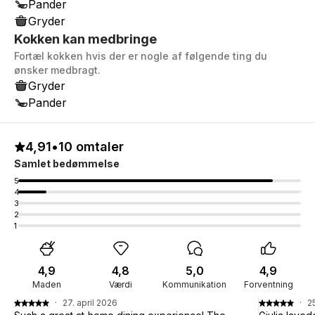
Pander
Gryder
Kokken kan medbringe
Fortæl kokken hvis der er nogle af følgende ting du
ønsker medbragt.
Gryder
Pander
4,91
•
10 omtaler
Samlet bedømmelse
5
4
3
2
1
4,9
4,8
5,0
4,9
Maden
Værdi
Kommunikation
Forventning
·
27. april 2026
·
2