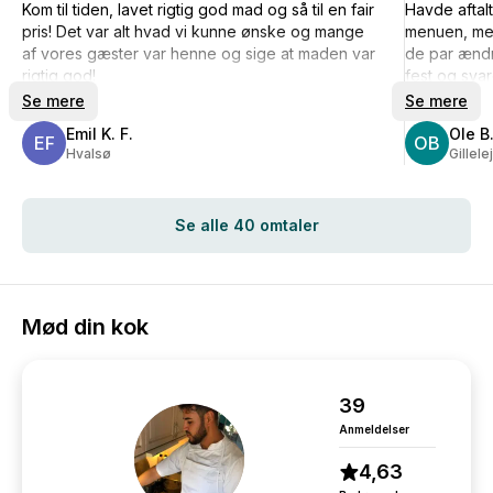
Kom til tiden, lavet rigtig god mad og så til en fair
Havde aftal
pris! Det var alt hvad vi kunne ønske og mange
menuen, men
af vores gæster var henne og sige at maden var
de par ændri
rigtig god!
fest og svar
bare"undskyl
Se mere
Se mere
Emil K. F.
Ole B
EF
OB
Hvalsø
Gillele
Se alle 40 omtaler
Mød din kok
39
Anmeldelser
4,63