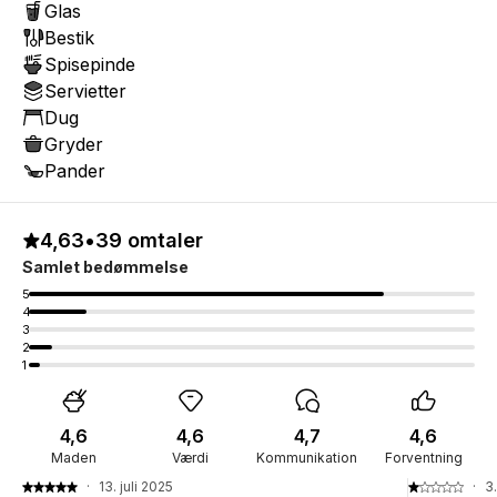
Glas
Bestik
Spisepinde
Servietter
Dug
Gryder
Pander
4,63
•
39 omtaler
Samlet bedømmelse
5
4
3
2
1
4,6
4,6
4,7
4,6
Maden
Værdi
Kommunikation
Forventning
·
13. juli 2025
·
3.