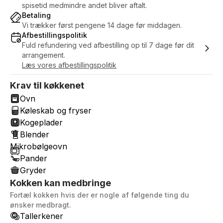
spisetid medmindre andet bliver aftalt.
Betaling
Vi trækker først pengene 14 dage før middagen.
Afbestillingspolitik
Fuld refundering ved afbestilling op til 7 dage før dit
arrangement.
Læs vores afbestillingspolitik
Krav til køkkenet
Ovn
Køleskab og fryser
Kogeplader
Blender
Mikrobølgeovn
Pander
Gryder
Kokken kan medbringe
Fortæl kokken hvis der er nogle af følgende ting du
ønsker medbragt.
Tallerkener