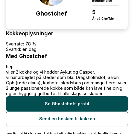
Bedømmelse
5
Ghostchef
År på ChefMe
Kokkeoplysninger
Svarrate: 78 %
Svartid: en dag
Mød Ghostchef
hej.
vi er 2 kokke og vi hedder Aykut og Casper.
vi har arbejdet på steder som bla. Dragsholmslot, Salon
Cph (røde claus), kurhotel skodsborg og mange flere. vi er
2 unge passionerede kokke som både kan lave fine dinig
og en hyggelig grillbuffet til alle slags selskaber.
Se Ghostchefs profil
Send en besked til kokken
For at hjælpe med at beskytte din booking skal du altid bruge