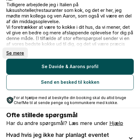
Tidligere arbejdede jeg i Italien på
luksushoteller/restauranter som kok, og det er her, jeg
mødte min kollega og ven Aaron, som også vil være en del
af din middagsoplevelse.
Vi foretrækker at være to kokke i dit hus, da vi mener, det
vil give en bedre og mere afslappende oplevelse for dig på
denne måde. (I tilfælde af stor efterspørgsel sender vi en
af vores bedste kokke ud til dig, og det vil være præcis
den samme oplevelse).
Se mere
Vores idé er at bringe et italiensk køkken med et strejf af
nordisk stil til dit hjem.
For eventuelle allergier eller ændringer i menuen er vi
Se Davide & Aarons profil
virkelig åbne. Vi laver også veganske og vegetariske
muligheder.
Send en besked til kokken
Jeg kan ikke vente med at høre fra dig! Du kan skrive til mig
på engelsk eller italiensk.
For at hjælpe med at beskytte din booking skal du altid bruge
ChefMe til at sende penge og kommunikere med kokke.
Ofte stillede spørgsmål
Har du andre spørgsmål? Læs mere under
Hjælp
Hvad hvis jeg ikke har planlagt eventet