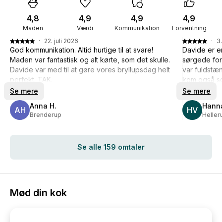
4,8
4,9
4,9
4,9
Maden
Værdi
Kommunikation
Forventning
·
22. juli 2026
·
3.
God kommunikation. Altid hurtige til at svare!
Davide er e
Maden var fantastisk og alt kørte, som det skulle.
sørgede for,
Davide var med til at gøre vores bryllupsdag helt
var fuldstæ
perfekt. TAK.
kom også so
Se mere
Se mere
Anna H.
Hanna
AH
HV
Brenderup
Heller
Se alle 159 omtaler
Mød din kok