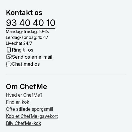
vinmenu eller lign.) og nyde tiden med dine gæster
Kontakt os
om bordet.
93 40 40 10
Mandag-fredag: 10-18
Lørdag-søndag: 10-17
Livechat 24/7
Ring til os
Send os en e-mail
Chat med os
Om ChefMe
Hvad er ChefMe?
Find en kok
Ofte stillede spørgsmål
Køb et ChefMe-gavekort
Bliv ChefMe-kok