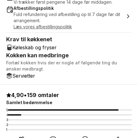
Vi trækker først pengene 14 dage før middagen.
Afbestillingspolitik
Fuld refundering ved afbestilling op til 7 dage før dit
arrangement.
Læs vores afbestillingspolitik
Krav til køkkenet
Køleskab og fryser
Kokken kan medbringe
Fortæl kokken hvis der er nogle af følgende ting du
ønsker medbragt.
Servietter
4,90
•
159 omtaler
Samlet bedømmelse
5
4
3
2
1