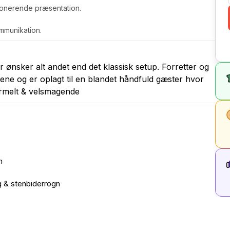
mponerende præsentation.
mmunikation.
r ønsker alt andet end det klassisk setup. Forretter og
ne og er oplagt til en blandet håndfuld gæster hvor
formelt & velsmagende
n
øg & stenbiderrogn