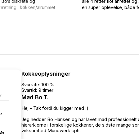
 Bo’s diskrete og
alle 4 retter flot anrettet 
anretning i køkken/alrummet
en super oplevelse, både f
Kokkeoplysninger
Svarrate: 100 %
Svartid: 9 timer
r
Mød Bo T.
Hej - Tak fordi du kigger med :)
se
Jeg hedder Bo Hansen og har lavet mad professionelt 
hierarkierne i forskellige køkkener, de sidste mange s
virksomhed Mundwerk cph.
fMe