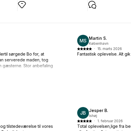
Martin S.
MS
København
·
15. marts 2026
rtil sørgede Bo for, at
Fantastisk oplevelse. Alt g
 han serverede maden, tog
 gæsterne. Stor anbefaling
Jesper B.
JB
Ishøj
·
1. februar 2026
g tilstedeværelse til vores
Total oplevelsen,lige fra be