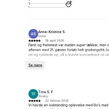
2
1
Anne-Kristine S.
AS
Holte
·
18. april 2026
Først og fremmest var maden super lækker, men de
aftenen med 25 gæster forløb helt gnidningsfrit;
ud og ryddede op, så vi kunne koncentrere os om
herfra!
Se mere
Tina S. F.
TF
Strøby
·
22. februar 2026
Vi havde en outstanding oplevelse med Bo’s mad o