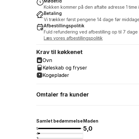
Mødetid
Kokken kommer på den aftalte adresse 1 time i
Betaling
Vi trækker først pengene 14 dage før middag
Afbestillingspolitik
Fuld refundering ved afbestilling op til 7 dage
Læs vores afbestillingspolitik
Krav til køkkenet
Ovn
Køleskab og fryser
Kogeplader
Omtaler fra kunder
Samlet bedømmelse
Maden
5,0
5
4
3