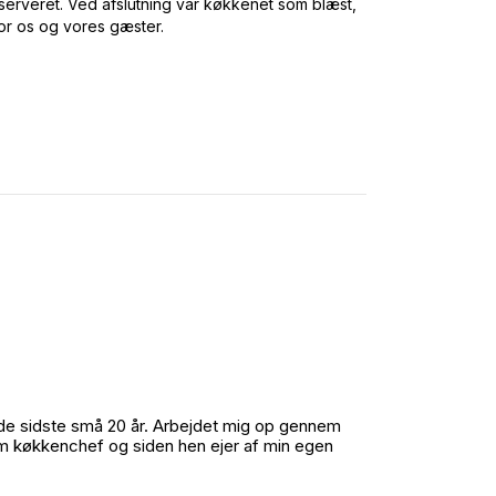
og serveret. Ved afslutning var køkkenet som blæst,
or os og vores gæster.
de sidste små 20 år. Arbejdet mig op gennem
om køkkenchef og siden hen ejer af min egen