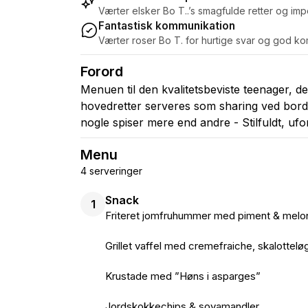
Værter elsker Bo T..’s smagfulde retter og i
Fantastisk kommunikation
Værter roser Bo T. for hurtige svar og god ko
Forord
Menuen til den kvalitetsbeviste teenager, de
hovedretter serveres som sharing ved borde
nogle spiser mere end andre - Stilfuldt, u
Menu
4 serveringer
Snack
1
Friteret jomfruhummer med piment & melo
Grillet vaffel med cremefraiche, skalottel
Krustade med ”Høns i asparges”
Jordskokkechips & soyamandler