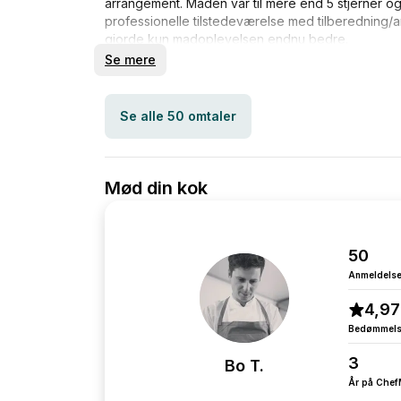
arrangement. Maden var til mere end 5 stjerner og
professionelle tilstedeværelse med tilberedning/
gjorde kun madoplevelsen endnu bedre.
Se mere
Se alle 50 omtaler
Mød din kok
50
Anmeldelse
4,97
Bedømmel
3
Bo T.
År på Che