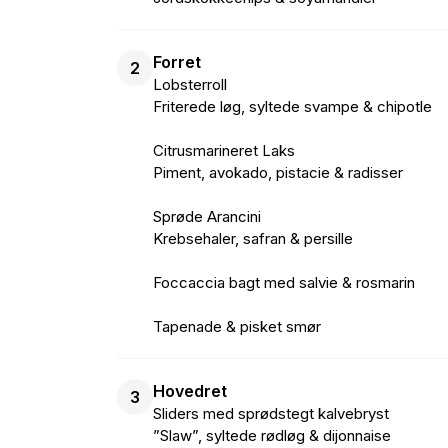
Forret
2
Lobsterroll
Friterede løg, syltede svampe & chipotle
Citrusmarineret Laks
Piment, avokado, pistacie & radisser
Sprøde Arancini
Krebsehaler, safran & persille
Foccaccia bagt med salvie & rosmarin
Tapenade & pisket smør
Hovedret
3
Sliders med sprødstegt kalvebryst
”Slaw”, syltede rødløg & dijonnaise