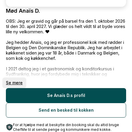
Mød Anaïs D.
OBS: Jeg er gravid og går på barsel fra den 1. oktober 2026
til den 30. april 2027. Vi glæder os helt vildt til at byde vores
lille ny velkommen. ❤️
Jeg hedder Anaïs, og jeg er professionel kok med rødder i
Belgien og Den Dominikanske Republik. Jeg har arbejdet i
køkkenet siden jeg var 18 år, både i Danmark og Belgien,
som kok og køkkenchef.
I 2021 deltog jeg i et gastronomisk og konditorkursus i
Sydfrankrig, hvor jeg fordybede mig i teknikker og
smagskombinationer fra det franske køkken.
Se mere
I dag driver jeg Anaïs Dining og arbejder som privat kok og
caterer. Jeg skaber personlige madoplevelser fra bunden
Se Anaïs D.s profil
med friske råvarer, inspireret af det sydeuropæiske,
caribiske og danske køkken.
Send en besked til kokken
Mit fokus er smag, kvalitet og en nærværende oplevelse
for dig og dine gæster. Jeg tilpasser altid menuen efter
For at hjælpe med at beskytte din booking skal du altid bruge
jeres ønsker og tilbyder også løsninger til særlige
ChefMe til at sende penge og kommunikere med kokke.