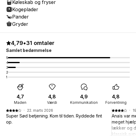
Køleskab og fryser
Kogeplader
Pander
Gryder
4,79
•
31 omtaler
Samlet bedømmelse
5
4
3
2
1
4,7
4,8
4,9
4,8
Maden
Værdi
Kommunikation
Forventning
·
22. marts 2026
·
1
Super Sød betjening. Kom til tiden. Ryddede fint
Anaïs var me
op.
meget hjæl
lækker og d
klassisk sup