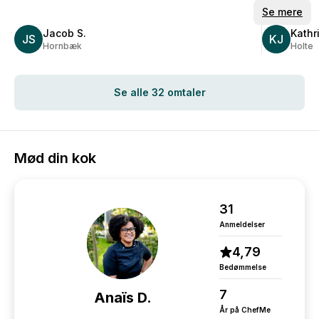
Svartidern
Se mere
hurtigere.
Jacob S.
Kathri
JS
KJ
Hornbæk
Holte
Se alle 32 omtaler
Mød din kok
31
Anmeldelser
4,79
Bedømmelse
7
Anaïs D.
År på ChefMe