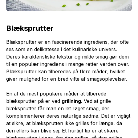
Blæksprutter
Blæksprutter er en fascinerende ingrediens, der ofte
ses som en delikatesse i det kulinariske univers.
Deres karakteristiske tekstur og milde smag gør dem
til en populær ingrediens i mange retter verden over.
Blæksprutter kan tilberedes på flere måder, hvilket
giver mulighed for en bred vifte af smagsoplevelser.
En af de mest populære måder at tilberede
blæksprutter på er ved
grillning
. Ved at grille
blæksprutter får man en let røget smag, der
komplementerer deres naturlige sødme. Det er vigtigt
at sikre, at blæksprutten ikke grilles for længe, da
den ellers kan blive sej. Et hurtigt tip er at skære
blæksprutten i ringe, før den grilles, så den grilles