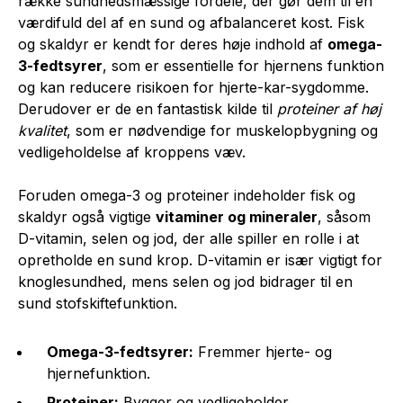
række sundhedsmæssige fordele, der gør dem til en
værdifuld del af en sund og afbalanceret kost. Fisk
og skaldyr er kendt for deres høje indhold af
omega-
3-fedtsyrer
, som er essentielle for hjernens funktion
og kan reducere risikoen for hjerte-kar-sygdomme.
Derudover er de en fantastisk kilde til
proteiner af høj
kvalitet
, som er nødvendige for muskelopbygning og
vedligeholdelse af kroppens væv.
Foruden omega-3 og proteiner indeholder fisk og
skaldyr også vigtige
vitaminer og mineraler
, såsom
D-vitamin, selen og jod, der alle spiller en rolle i at
opretholde en sund krop. D-vitamin er især vigtigt for
knoglesundhed, mens selen og jod bidrager til en
sund stofskiftefunktion.
Omega-3-fedtsyrer:
Fremmer hjerte- og
hjernefunktion.
Proteiner:
Bygger og vedligeholder