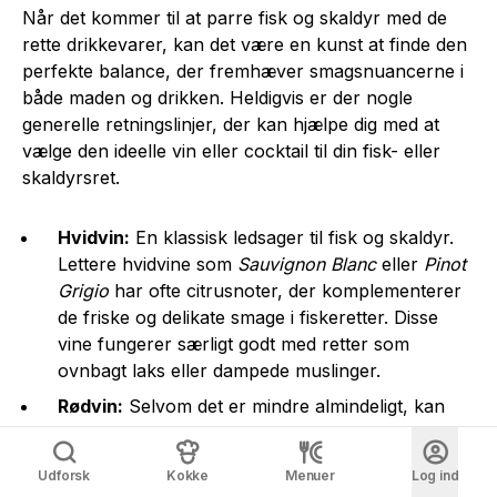
Når det kommer til at parre fisk og skaldyr med de
rette drikkevarer, kan det være en kunst at finde den
perfekte balance, der fremhæver smagsnuancerne i
både maden og drikken. Heldigvis er der nogle
generelle retningslinjer, der kan hjælpe dig med at
vælge den ideelle vin eller cocktail til din fisk- eller
skaldyrsret.
Hvidvin:
En klassisk ledsager til fisk og skaldyr.
Lettere hvidvine som
Sauvignon Blanc
eller
Pinot
Grigio
har ofte citrusnoter, der komplementerer
de friske og delikate smage i fiskeretter. Disse
vine fungerer særligt godt med retter som
ovnbagt laks eller dampede muslinger.
Rødvin:
Selvom det er mindre almindeligt, kan
lettere rødvine som
Pinot Noir
fungere godt med
fed fisk som laks eller tun. Det er vigtigt at vælge
Udforsk
Kokke
Menuer
Log ind
en vin, der ikke overvælder fiskens smag.