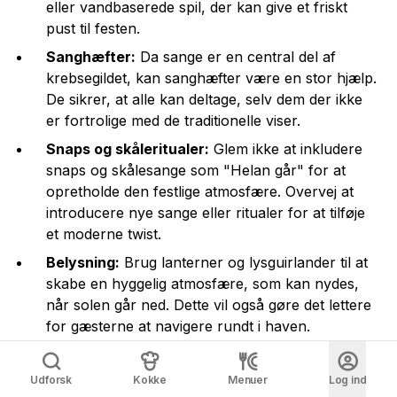
eller vandbaserede spil, der kan give et friskt
pust til festen.
Sanghæfter:
Da sange er en central del af
krebsegildet, kan sanghæfter være en stor hjælp.
De sikrer, at alle kan deltage, selv dem der ikke
er fortrolige med de traditionelle viser.
Snaps og skåleritualer:
Glem ikke at inkludere
snaps og skålesange som "Helan går" for at
opretholde den festlige atmosfære. Overvej at
introducere nye sange eller ritualer for at tilføje
et moderne twist.
Belysning:
Brug lanterner og lysguirlander til at
skabe en hyggelig atmosfære, som kan nydes,
når solen går ned. Dette vil også gøre det lettere
for gæsterne at navigere rundt i haven.
Ved at inkludere disse tips og aktiviteter kan du sikre,
Udforsk
Kokke
Menuer
Log ind
at dit krebsegilde bliver en succes, der vil blive husket