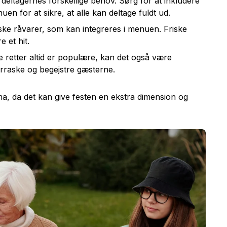
r deltagernes forskellige behov. Sørg for at inkludere
uen for at sikre, at alle kan deltage fuldt ud.
ke råvarer, som kan integreres i menuen. Friske
e et hit.
 retter altid er populære, kan det også være
raske og begejstre gæsterne.
, da det kan give festen en ekstra dimension og