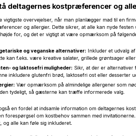
tå deltagernes kostpræferencer og alle
e vigtigste overvejelser, når man planlægger mad til en fir
ferencer og allergier. Dette sikrer, at alle kan nyde feste
 højde for, og det er vigtigt at være opmærksom på følgend
getariske og veganske alternativer:
Inkluder et udvalg a
te kan f.eks. være kreative salater, grillede grøntsager elle
ten- og laktosefri muligheder:
Sikr, at der er alternativer
ne inkludere glutenfri brød, laktosefri ost eller desserter 
ergier:
Vær opmærksom på almindelige allergener som nødd
en tydeligt, så gæsterne kan træffe informerede valg.
også en fordel at indsamle information om deltagernes kos
n forespørgsel om kostbehov sammen med invitationerne. P
, og alle kan føle sig inkluderet.