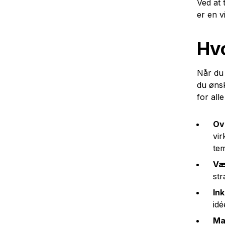
Ved at 
er en v
Hvo
Når du 
du øns
for all
Ov
vir
te
Væ
str
In
idé
Ma