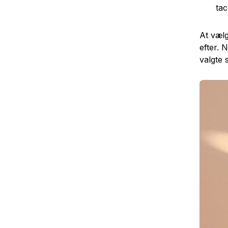
tac
At vælg
efter. 
valgte st