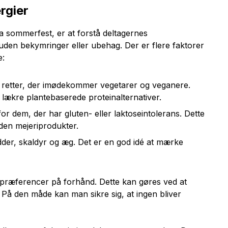
rgier
ma sommerfest, er at forstå deltagernes
n uden bekymringer eller ubehag. Der er flere faktorer
e:
f retter, der imødekommer vegetarer og veganere.
r lækre plantebaserede proteinalternativer.
 for dem, der har gluten- eller laktoseintolerans. Dette
uden mejeriprodukter.
er, skaldyr og æg. Det er en god idé at mærke
tpræferencer på forhånd. Dette kan gøres ved at
å den måde kan man sikre sig, at ingen bliver