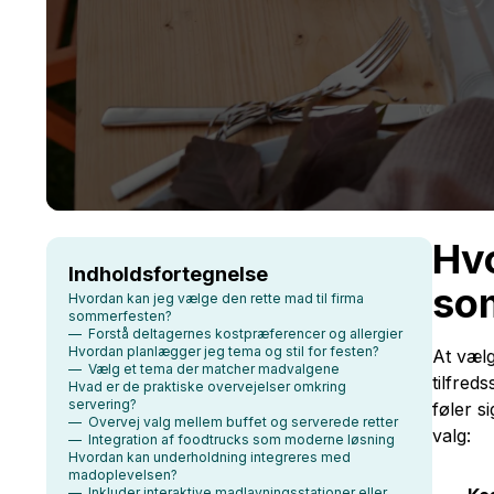
Hvo
Indholdsfortegnelse
so
Hvordan kan jeg vælge den rette mad til firma
sommerfesten?
— Forstå deltagernes kostpræferencer og allergier
Hvordan planlægger jeg tema og stil for festen?
At vælg
— Vælg et tema der matcher madvalgene
tilfred
Hvad er de praktiske overvejelser omkring
servering?
føler s
— Overvej valg mellem buffet og serverede retter
valg:
— Integration af foodtrucks som moderne løsning
Hvordan kan underholdning integreres med
madoplevelsen?
— Inkluder interaktive madlavningsstationer eller