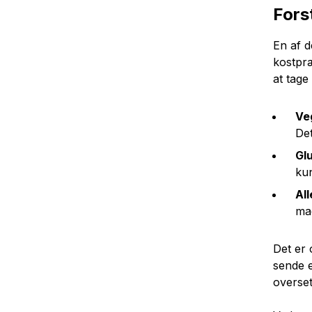
Fors
En af d
kostpræ
at tage
Ve
Det
Glu
kun
All
mad
Det er 
sende e
overset