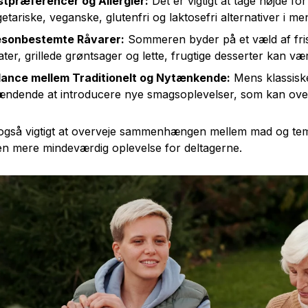
stpræferencer og Allergier:
Det er vigtigt at tage højde fo
etariske, veganske, glutenfri og laktosefri alternativer i men
sonbestemte Råvarer:
Sommeren byder på et væld af fris
ater, grillede grøntsager og lette, frugtige desserter kan vær
lance mellem Traditionelt og Nytænkende:
Mens klassiske
ændende at introducere nye smagsoplevelser, som kan over
også vigtigt at overveje sammenhængen mellem mad og tema
n mere mindeværdig oplevelse for deltagerne.