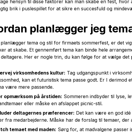
tage hensyn til disse faktorer kan man skabe en fest, hvor
igtig brik i puslespillet for at sikre en succesfuld og minde
rdan planlægger jeg tema 
planlægger tema og stil for firmaets sommerfest, er det vig
ker at skabe. Et gennemført tema kan binde hele arrange
e deltagere. Her er nogle trin, du kan følge for at vælge det 
ervej virksomhedens kultur:
Tag udgangspunkt i virksomhe
ksomhed, kan et futuristisk tema passe godt. Er I derimod e
ma være mere passende.
r opmærksom på årstiden:
Sommeren indbyder til lyse, le
andtemaer eller måske en afslappet picnic-stil.
kluder deltagernes præferencer:
Det kan være en god idé 
er fra medarbejderne. Måske har de forslag til temaer, der a
tch temaet med maden:
Sørg for, at madvalgene passer i