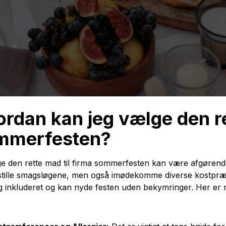
rdan kan jeg vælge den re
mmerfesten?
e den rette mad til firma sommerfesten kan være afgørend
sstille smagsløgene, men også imødekomme diverse kostpræfer
ig inkluderet og kan nyde festen uden bekymringer. Her er n