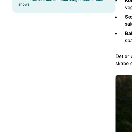
Ko
shows
veg
Sæ
sal
Ba
sp
Det er 
skabe e