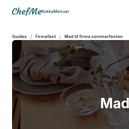
Kokke
Menuer
/
/
Guides
Firmafest
Mad til firma sommerfesten
Mad 